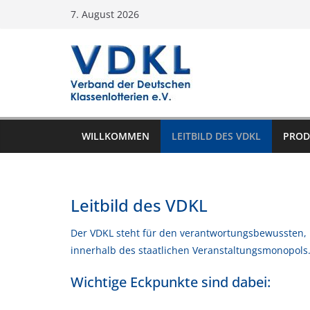
Zum
7. August 2026
Inhalt
springen
WILLKOMMEN
LEITBILD DES VDKL
PROD
Leitbild des VDKL
Der VDKL steht für den verantwortungsbewussten, b
innerhalb des staatlichen Veranstaltungsmonopols
Wichtige Eckpunkte sind dabei: